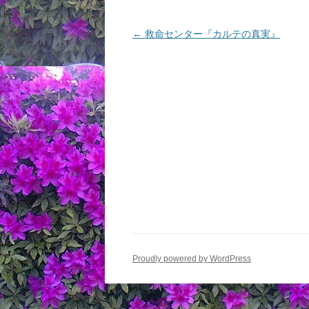
投
←
救命センター『カルテの真実』
稿
ナ
ビ
ゲ
ー
シ
ョ
ン
Proudly powered by WordPress