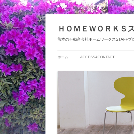
コ
ン
テ
ＨＯＭＥＷＯＲＫＳ
ン
ツ
へ
熊本の不動産会社ホームワークスSTAFFブ
ス
キ
ッ
プ
ホーム
ACCESS&CONTACT