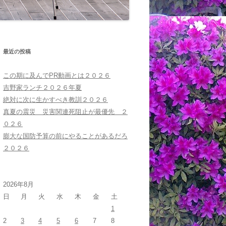
最近の投稿
この期に及んでPR動画とは２０２６
吉野家ランチ２０２６年夏
絶対に次に生かすべき教訓２０２６
真夏の震災 災害関連死阻止が最優先 ２
０２６
膨大な国防予算の前にやることがあるだろ
２０２６
2026年8月
日
月
火
水
木
金
土
1
2
3
4
5
6
7
8