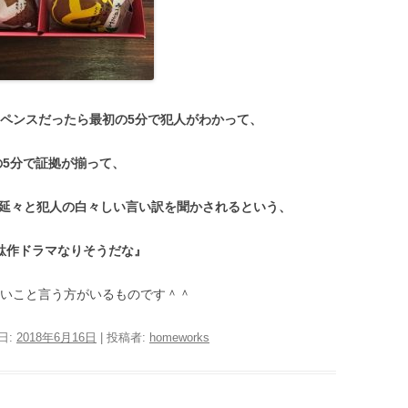
スペンスだったら最初の5分で犯人がわかって、
の5分で証拠が揃って、
で延々と犯人の白々しい言い訳を聞かされるという、
駄作ドラマなりそうだな』
旨いこと言う方がいるものです＾＾
日:
2018年6月16日
|
投稿者:
homeworks