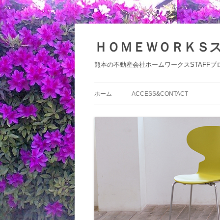
コ
ン
テ
ＨＯＭＥＷＯＲＫＳ
ン
ツ
へ
熊本の不動産会社ホームワークスSTAFFブ
ス
キ
ッ
プ
ホーム
ACCESS&CONTACT