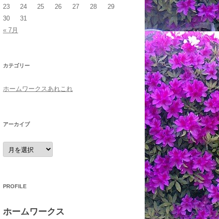
23
24
25
26
27
28
29
30
31
« 7月
カテゴリー
ホームワークスあれこれ
アーカイブ
ア
ー
カ
イ
ブ
PROFILE
ホームワークス