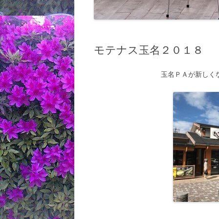
モテナス玉名２０１８
玉名ＰＡが新しく