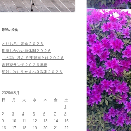
最近の投稿
とりおろし定食２０２６
期待しかない新体制２０２６
この期に及んでPR動画とは２０２６
吉野家ランチ２０２６年夏
絶対に次に生かすべき教訓２０２６
2026年8月
日
月
火
水
木
金
土
1
2
3
4
5
6
7
8
9
10
11
12
13
14
15
16
17
18
19
20
21
22