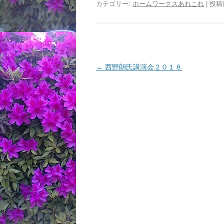
カテゴリー:
ホームワークスあれこれ
| 投稿
投
←
西野朗氏講演会２０１８
稿
ナ
ビ
ゲ
ー
シ
ョ
ン