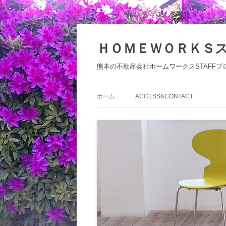
コ
ン
テ
ＨＯＭＥＷＯＲＫＳ
ン
ツ
へ
熊本の不動産会社ホームワークスSTAFFブ
ス
キ
ッ
プ
ホーム
ACCESS&CONTACT