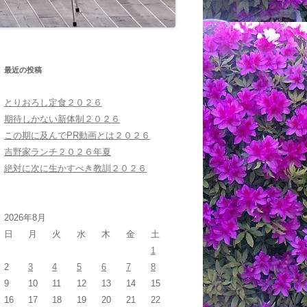
最近の投稿
とりおろし定食２０２６
期待しかない新体制２０２６
この期に及んでPR動画とは２０２６
吉野家ランチ２０２６年夏
絶対に次に生かすべき教訓２０２６
2026年8月
日
月
火
水
木
金
土
1
2
3
4
5
6
7
8
9
10
11
12
13
14
15
16
17
18
19
20
21
22