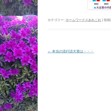
カテゴリー:
ホームワークスあれこれ
| 投稿
投
←
本当の流行語大賞は・・・
稿
ナ
ビ
ゲ
ー
シ
ョ
ン