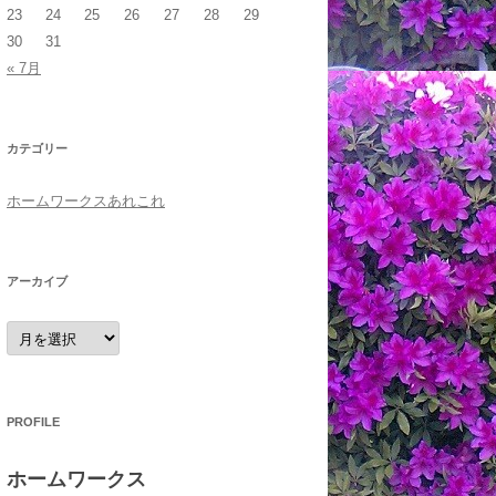
23
24
25
26
27
28
29
30
31
« 7月
カテゴリー
ホームワークスあれこれ
アーカイブ
ア
ー
カ
イ
ブ
PROFILE
ホームワークス