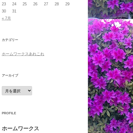
23
24
25
26
27
28
29
30
31
« 7月
カテゴリー
ホームワークスあれこれ
アーカイブ
ア
ー
カ
イ
ブ
PROFILE
ホームワークス