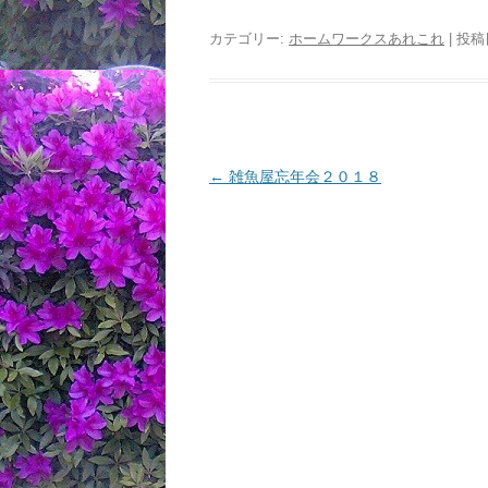
カテゴリー:
ホームワークスあれこれ
| 投稿
投
←
雑魚屋忘年会２０１８
稿
ナ
ビ
ゲ
ー
シ
ョ
ン