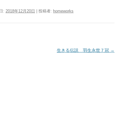
日:
2018年12月20日
|
投稿者:
homeworks
生きる伝説 羽生永世７冠
→