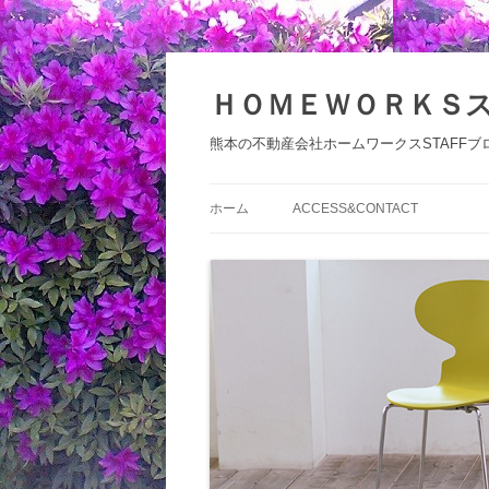
コ
ン
テ
ＨＯＭＥＷＯＲＫＳ
ン
ツ
へ
熊本の不動産会社ホームワークスSTAFFブ
ス
キ
ッ
プ
ホーム
ACCESS&CONTACT