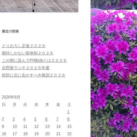
最近の投稿
とりおろし定食２０２６
期待しかない新体制２０２６
この期に及んでPR動画とは２０２６
吉野家ランチ２０２６年夏
絶対に次に生かすべき教訓２０２６
2026年8月
日
月
火
水
木
金
土
1
2
3
4
5
6
7
8
9
10
11
12
13
14
15
16
17
18
19
20
21
22