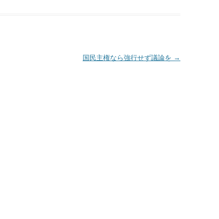
国民主権なら強行せず議論を
→