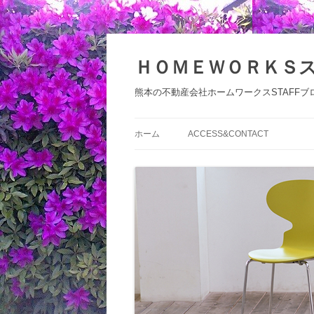
コ
ン
テ
ＨＯＭＥＷＯＲＫＳ
ン
ツ
へ
熊本の不動産会社ホームワークスSTAFFブ
ス
キ
ッ
プ
ホーム
ACCESS&CONTACT