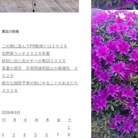
最近の投稿
この期に及んでPR動画とは２０２６
吉野家ランチ２０２６年夏
絶対に次に生かすべき教訓２０２６
真夏の震災 災害関連死阻止が最優先 ２
０２６
膨大な国防予算の前にやることがあるだろ
２０２６
2026年8月
日
月
火
水
木
金
土
1
2
3
4
5
6
7
8