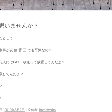
思いませんか？
たとして
事が安 倍 晋 三 でも平気なの？
犯人にはFAX一枚送って放置してんだよ？
竄してんだよ？
？
！
日:
2019年3月2日
|
投稿者:
homeworks