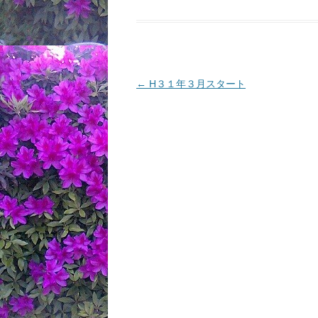
投
←
H３１年３月スタート
稿
ナ
ビ
ゲ
ー
シ
ョ
ン