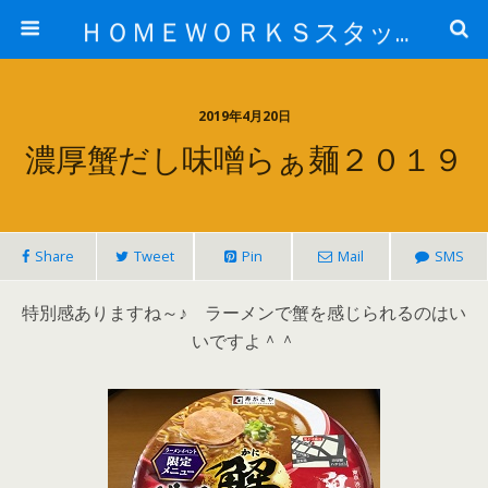
ＨＯＭＥＷＯＲＫＳスタッフ日記ブログ
2019年4月20日
濃厚蟹だし味噌らぁ麺２０１９
Share
Tweet
Pin
Mail
SMS
特別感ありますね～♪ ラーメンで蟹を感じられるのはい
いですよ＾＾