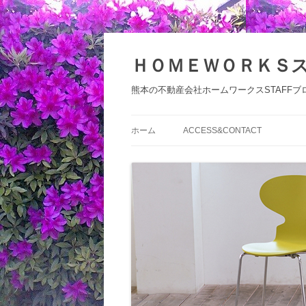
コ
ン
テ
ＨＯＭＥＷＯＲＫＳ
ン
ツ
へ
熊本の不動産会社ホームワークスSTAFFブ
ス
キ
ッ
プ
ホーム
ACCESS&CONTACT