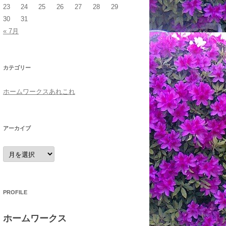
23
24
25
26
27
28
29
30
31
« 7月
カテゴリー
ホームワークスあれこれ
アーカイブ
ア
ー
カ
イ
ブ
PROFILE
ホームワークス