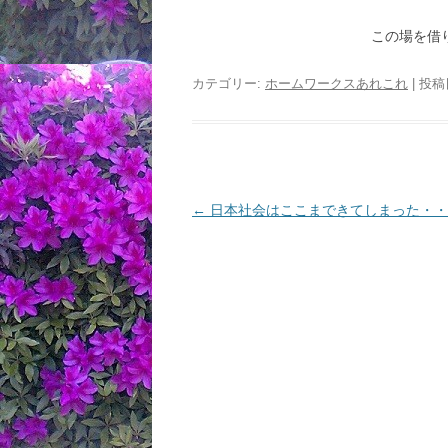
この場を借
カテゴリー:
ホームワークスあれこれ
| 投稿
投
←
日本社会はここまできてしまった・・
稿
ナ
ビ
ゲ
ー
シ
ョ
ン