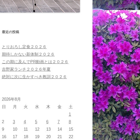
最近の投稿
とりおろし定食２０２６
期待しかない新体制２０２６
この期に及んでPR動画とは２０２６
吉野家ランチ２０２６年夏
絶対に次に生かすべき教訓２０２６
2026年8月
日
月
火
水
木
金
土
1
2
3
4
5
6
7
8
9
10
11
12
13
14
15
16
17
18
19
20
21
22