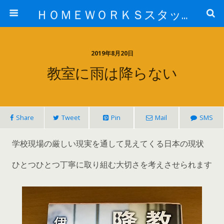
ＨＯＭＥＷＯＲＫＳスタッフ日記ブログ
2019年8月20日
教室に雨は降らない
Share
Tweet
Pin
Mail
SMS
学校現場の厳しい現実を通して見えてくる日本の現状
ひとつひとつ丁寧に取り組む大切さを考えさせられます