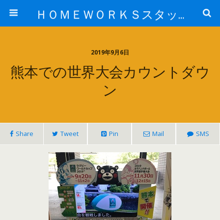
ＨＯＭＥＷＯＲＫＳスタッフ日記ブログ
2019年9月6日
熊本での世界大会カウントダウ
ン
Share
Tweet
Pin
Mail
SMS