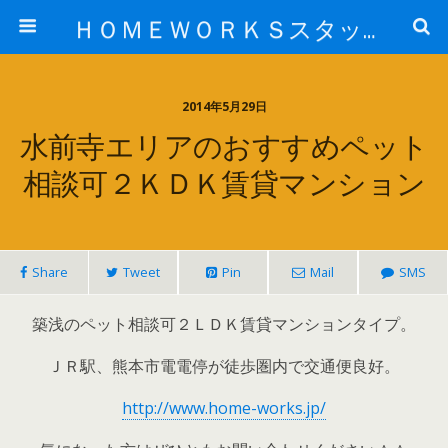
ＨＯＭＥＷＯＲＫＳスタッフ日記ブログ
2014年5月29日
水前寺エリアのおすすめペット
相談可２ＫＤＫ賃貸マンション
Share
Tweet
Pin
Mail
SMS
築浅のペット相談可２ＬＤＫ賃貸マンションタイプ。
ＪＲ駅、熊本市電電停が徒歩圏内で交通便良好。
http://www.home-works.jp/