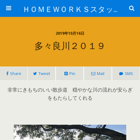
ＨＯＭＥＷＯＲＫＳスタッフ日記ブログ
2019年10月16日
多々良川２０１９
Share
Tweet
Pin
Mail
SMS
非常にきもちのいい散歩道 穏やかな川の流れが安らぎ
をもたらしてくれる