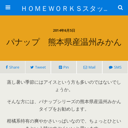
ＨＯＭＥＷＯＲＫＳスタッフ日記ブログ
2014年6月5日
パナップ 熊本県産温州みかん
Share
Tweet
Pin
Mail
SMS
蒸し暑い季節にはアイスという方も多いのではないでし
ょうか。
そんな方には、パナップシリーズの熊本県産温州みかん
タイプをお勧めします。
柑橘系特有の爽やかさいっぱいなので、ちょっとひとい