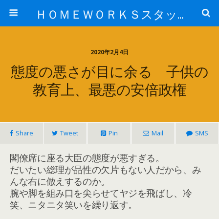
ＨＯＭＥＷＯＲＫＳスタッフ日記ブログ
2020年2月4日
態度の悪さが目に余る 子供の
教育上、最悪の安倍政権
Share
Tweet
Pin
Mail
SMS
閣僚席に座る大臣の態度が悪すぎる。
だいたい総理が品性の欠片もない人だから、み
んな右に倣えするのか。
腕や脚を組み口を尖らせてヤジを飛ばし、冷
笑、ニタニタ笑いを繰り返す。