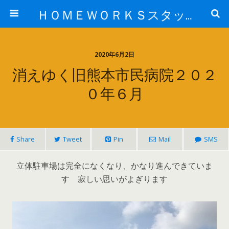
ＨＯＭＥＷＯＲＫＳスタッフ日記ブログ
2020年6月2日
消えゆく旧熊本市民病院２０２
０年６月
Share
Tweet
Pin
Mail
SMS
立体駐車場は完全になくなり、かなり進んできていま
す 寂しい思いがよぎります