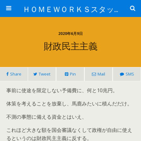
ＨＯＭＥＷＯＲＫＳスタッフ日記ブログ
2020年6月9日
財政民主主義
Share
Tweet
Pin
Mail
SMS
事前に使途を限定しない予備費に、何と10兆円。
体策を考えることを放棄し、馬鹿みたいに積んだだけ。
不測の事態に備える資金とはいえ、
これほど大きな額を国会審議なくして政権が自由に使え
るというのは財政民主主義に反する。