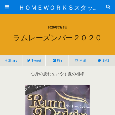
ＨＯＭＥＷＯＲＫＳスタッフ日記ブログ
2020年7月8日
ラムレーズンバー２０２０
Share
Tweet
Pin
Mail
SMS
心身の疲れをいやす夏の相棒