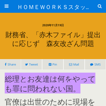
ＨＯＭＥＷＯＲＫＳスタッフ日記ブログ
2020年11月19日
財務省、「赤木ファイル」提出
に応じず 森友改ざん問題
Share
Tweet
Pin
Mail
SMS
総理とお友達は何をやって
も罪に問われない国。
官僚は出世のために現場を