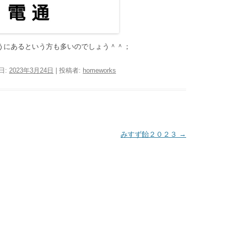
うにあるという方も多いのでしょう＾＾；
日:
2023年3月24日
|
投稿者:
homeworks
みすず飴２０２３
→