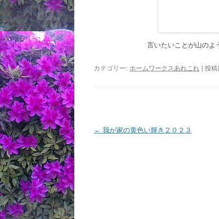
言いたいことが山のよ
カテゴリー:
ホームワークスあれこれ
| 投稿
投
←
我が家の黄色い輝き２０２３
稿
ナ
ビ
ゲ
ー
シ