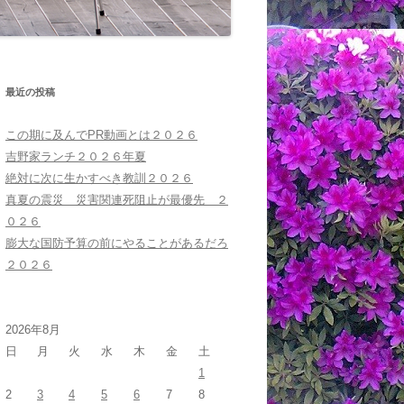
最近の投稿
この期に及んでPR動画とは２０２６
吉野家ランチ２０２６年夏
絶対に次に生かすべき教訓２０２６
真夏の震災 災害関連死阻止が最優先 ２
０２６
膨大な国防予算の前にやることがあるだろ
２０２６
2026年8月
日
月
火
水
木
金
土
1
2
3
4
5
6
7
8