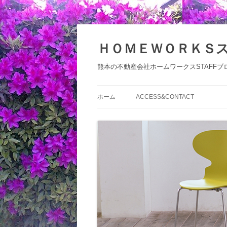
コ
ン
テ
ＨＯＭＥＷＯＲＫＳ
ン
ツ
へ
熊本の不動産会社ホームワークスSTAFFブ
ス
キ
ッ
プ
ホーム
ACCESS&CONTACT