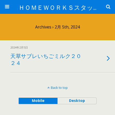
ＨＯＭＥＷＯＲＫＳスタッフ日記ブログ
Archives › 2月 5th, 2024
2024年2月5日
天草サブレいちごミルク２０
２４
Back to top
Mobile
Desktop