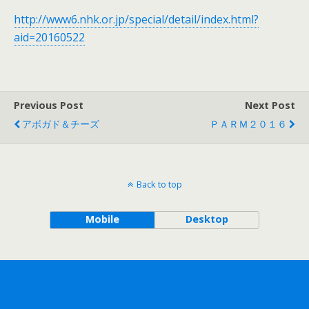
http://www6.nhk.or.jp/special/detail/index.html?
aid=20160522
Previous Post
Next Post
アボガド＆チーズ
ＰＡＲＭ２０１６
Back to top
Mobile
Desktop