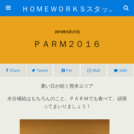
ＨＯＭＥＷＯＲＫＳスタッフ日記ブログ
2016年5月21日
ＰＡＲＭ２０１６
Share
Tweet
Pin
Mail
SMS
暑い日が続く熊本エリア
水分補給はもちろんのこと、ＰＡＲＭでも食べて、頑張
ってまいりましょう！