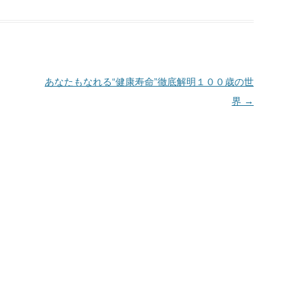
あなたもなれる“健康寿命”徹底解明１００歳の世
界
→