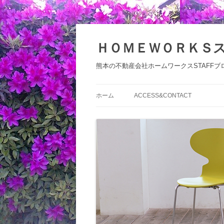
コ
ン
テ
ＨＯＭＥＷＯＲＫＳ
ン
ツ
へ
熊本の不動産会社ホームワークスSTAFFブ
ス
キ
ッ
プ
ホーム
ACCESS&CONTACT