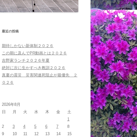
最近の投稿
期待しかない新体制２０２６
この期に及んでPR動画とは２０２６
吉野家ランチ２０２６年夏
絶対に次に生かすべき教訓２０２６
真夏の震災 災害関連死阻止が最優先 ２
０２６
2026年8月
日
月
火
水
木
金
土
1
2
3
4
5
6
7
8
9
10
11
12
13
14
15