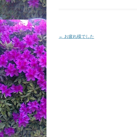
投
←
お疲れ様でした
稿
ナ
ビ
ゲ
ー
シ
ョ
ン