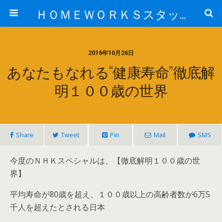
ＨＯＭＥＷＯＲＫＳスタッフ日記ブログ
2016年10月26日
あなたもなれる“健康寿命”徹底解
明１００歳の世界
Share
Tweet
Pin
Mail
SMS
今度のＮＨＫスペシャルは、【徹底解明１００歳の世
界】
平均寿命が80歳を超え、１００歳以上の高齢者数が6万5
千人を超えたとされる日本