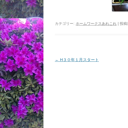
カテゴリー:
ホームワークスあれこれ
| 投稿
投
←
H３０年１月スタート
稿
ナ
ビ
ゲ
ー
シ
ョ
ン