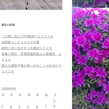
最近の投稿
この期に及んでPR動画とは２０２６
吉野家ランチ２０２６年夏
絶対に次に生かすべき教訓２０２６
真夏の震災 災害関連死阻止が最優先 ２
０２６
膨大な国防予算の前にやることがあるだろ
２０２６
2026年8月
日
月
火
水
木
金
土
1
2
3
4
5
6
7
8