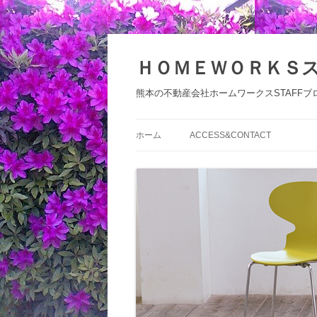
コ
ン
テ
ＨＯＭＥＷＯＲＫＳ
ン
ツ
へ
熊本の不動産会社ホームワークスSTAFFブ
ス
キ
ッ
プ
ホーム
ACCESS&CONTACT