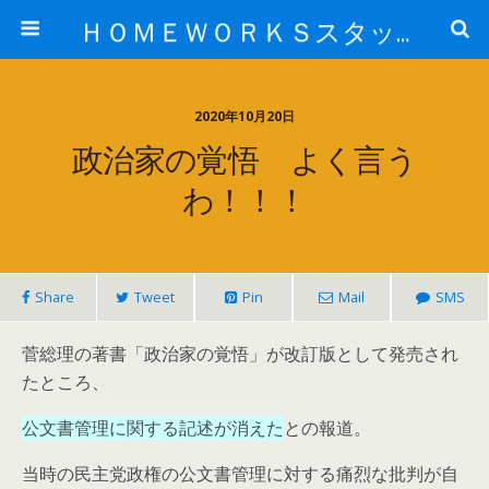
ＨＯＭＥＷＯＲＫＳスタッフ日記ブログ
2020年10月20日
政治家の覚悟 よく言う
わ！！！
Share
Tweet
Pin
Mail
SMS
菅総理の著書「
政治家
の
覚悟
」が改訂版として発売され
たところ、
公文書管理に関する記述が消えた
との報道。
当時の民主党政権の公文書管理に対する痛烈な批判が自