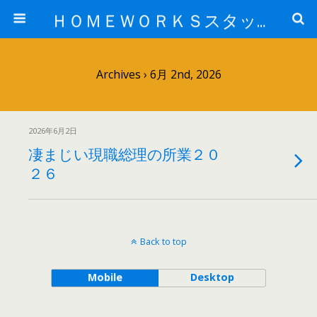
ＨＯＭＥＷＯＲＫＳスタッフ日記ブログ
Archives › 6月 2nd, 2026
2026年6月2日
凄まじい現職総理の所業２０
２６
Back to top
Mobile
Desktop