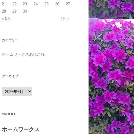
21
22
23
24
25
26
27
28
29
30
« 5月
7月 »
カテゴリー
ホームワークスあれこれ
アーカイブ
ア
ー
カ
イ
ブ
PROFILE
ホームワークス