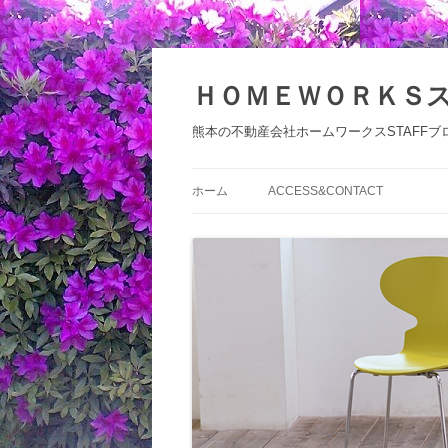
コ
ン
テ
ＨＯＭＥＷＯＲＫＳ
ン
ツ
へ
熊本の不動産会社ホームワークスSTAFFブ
ス
キ
ッ
プ
ホーム
ACCESS&CONTACT