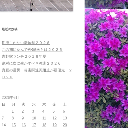
最近の投稿
期待しかない新体制２０２６
この期に及んでPR動画とは２０２６
吉野家ランチ２０２６年夏
絶対に次に生かすべき教訓２０２６
真夏の震災 災害関連死阻止が最優先 ２
０２６
2026年6月
日
月
火
水
木
金
土
1
2
3
4
5
6
7
8
9
10
11
12
13
14
15
16
17
18
19
20