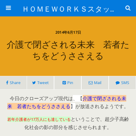
ＨＯＭＥＷＯＲＫＳスタッフ日記ブログ
2014年6月17日
介護で閉ざされる未来 若者た
ちをどうささえる
Share
Tweet
Pin
Mail
SMS
今日のクローズアップ現代は
、【
介護で閉ざされる未
来 若者たちをどうささえる
】
が放送されるようです。
ということで、超少子高齢
若年介護者が17万人にも達している
化社会の影の部分を感じさせられます。