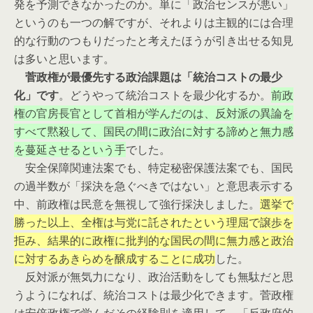
発を予測できなかったのか。単に「政治センスが悪い」
というのも一つの解ですが、それよりは主観的には合理
的な行動のつもりだったと考えたほうが引き出せる知見
は多いと思います。
菅政権が最優先する政治課題は「統治コストの最少
化」です
。どうやって統治コストを最少化するか。
前政
権の官房長官として首相が学んだのは、反対派の異論を
すべて黙殺して、国民の間に政治に対する諦めと無力感
を蔓延させるという手
でした。
安全保障関連法案でも、特定秘密保護法案でも、国民
の過半数が「採決を急ぐべきではない」と意思表示する
中、前政権は民意を無視して強行採決しました。
選挙で
勝った以上、全権は与党に託されたという理屈で譲歩を
拒み、結果的に政権に批判的な国民の間に無力感と政治
に対するあきらめを醸成することに成功
した。
反対派が無気力になり、政治活動をしても無駄だと思
うようになれば、統治コストは最少化できます。菅政権