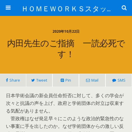
ＨＯＭＥＷＯＲＫＳスタッフ日記ブログ
2020年10月22日
内田先生のご指摘 一読必死で
す！
Share
Tweet
Pin
Mail
SMS
日本学術会議の新会員任命拒否に対して、多くの学会が
次々と抗議の声を上げ、政府と学術団体の対立は収束す
る気配がありません。
菅政権はなぜ発足早々にこのような政治的緊急性のな
い事案に手を出したのか。なぜ学術団体からの激しい反