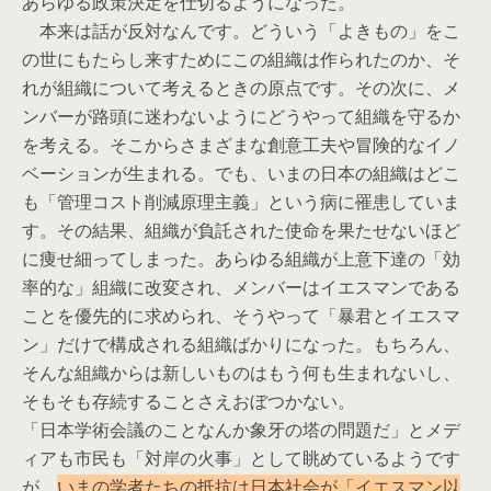
あらゆる政策決定を仕切るようになった。
本来は話が反対なんです。どういう「よきもの」をこ
の世にもたらし来すためにこの組織は作られたのか、そ
れが組織について考えるときの原点です。その次に、メ
ンバーが路頭に迷わないようにどうやって組織を守るか
を考える。そこからさまざまな創意工夫や冒険的なイノ
ベーションが生まれる。でも、いまの日本の組織はどこ
も「管理コスト削減原理主義」という病に罹患していま
す。その結果、組織が負託された使命を果たせないほど
に痩せ細ってしまった。あらゆる組織が上意下達の「効
率的な」組織に改変され、メンバーはイエスマンである
ことを優先的に求められ、そうやって「暴君とイエスマ
ン」だけで構成される組織ばかりになった。もちろん、
そんな組織からは新しいものはもう何も生まれないし、
そもそも存続することさえおぼつかない。
「日本学術会議のことなんか象牙の塔の問題だ」とメデ
ィアも市民も「対岸の火事」として眺めているようです
が、
いまの学者たちの抵抗は日本社会が「イエスマン以