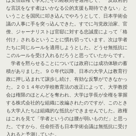
は安倍政権で学んだその経験則を適用して、「反政府的
な言説をなす者はいかなる公的支援も期待できない」と
いうことを国民に叩き込んでやろうとして、日本学術会
議の人事に手を突っ込んできた。すでに与党政治家、官
僚、ジャーナリストは官邸に対する忠誠度によって「格
付け」されるということに慣れ切っています。次は学者
たちに同じルールを適用しようとした。どうせ無抵抗に
このルールを受け入れるだろうと思っていたからです。
学者を黙らせることについては政府には成功体験の蓄
積がありました。９０年代以降、日本の大学人は教育行
政に押し込まれて譲歩し続け、有効な反撃ができなかっ
た。２０１４年の学校教育法の改正によって、大学教授
会は権限のほとんどを奪われ、大学は学長が全権を掌握
する株式会社的な組織に改編されたのですが、このとき
も大学人たちは組織的な抵抗ができませんでした。政権
はこれを見て「学者というのは腰が弱いものだ」と思っ
た。ですから、任命拒否も日本学術会議は無抵抗に受け
入れると予測していた。