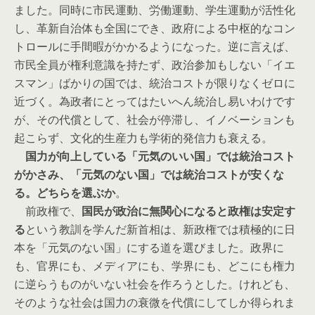
ました。同時に市民運動、労働運動、学生運動が活性化
し、革新自治体も全国にでき、政府による中枢的なコン
トロールに手間暇がかかるようになった。逆に言えば、
市民全員が権利意識を持たず、政治参加もしない「イエ
スマン」ばかりの国では、統治コストが限りなくゼロに
近づく。為政者にとってはたいへん統治し易いわけです
が、その代償として、社会が停滞し、イノベーションも
起こらず、文化的生産力も学術的発信力も衰える。
国力が向上している「元気のいい国」では統治コスト
がかさみ、「元気のない国」では統治コストが安くな
る。どちらを選ぶか
。
前政権で、
国民が政治に無関心になると政権は安定す
る
という教訓を学んだ新首相は、新政権では積極的に日
本を「元気のない国」にする道を選びました。政界に
も、官界にも、メディアにも、学界にも、どこにも権力
に逆らうものがいない社会を作ろうとした。けれども、
そのような社会は国力の衰微を代償にしてしか得られま