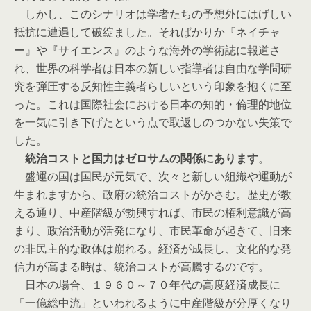
しかし、このシナリオは学者たちの予想外にはげしい
抵抗に遭遇して破綻ました。そればかりか『ネイチャ
ー』や『サイエンス』のような海外の学術誌に報道さ
れ、世界の科学者は日本の新しい指導者は自由な学問研
究を弾圧する反知性主義者らしいという印象を抱くに至
った。これは国際社会における日本の知的・倫理的地位
を一気に引き下げたという点で取返しのつかない失策で
した。
統治コストと国力はゼロサムの関係にあります
。
盛運の国は国民が元気で、次々と新しい組織や運動が
生まれますから、政府の統治コストがかさむ。歴史が教
える通り、中産階級が勃興すれば、市民の権利意識が高
まり、政治活動が活発になり、市民革命が起きて、旧来
の非民主的な政体は崩れる。経済が成長し、文化的な発
信力が高まる時は、統治コストが高騰するのです。
日本の場合、１９６０～７０年代の高度経済成長に
「一億総中流」といわれるように中産階級が分厚くなり