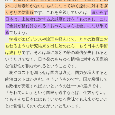
外には居場所がない」ものになってゆく流れに対するぎ
りぎりの防衛線
です。これを座視していれば、
遠からず
日本は、上位者に対する忠誠度だけを「ものさし」にし
て全員が格付けされる「おべんちゃら社会」になり果て
る
でしょう。
学者がエビデンスや論理を軽んじて、ときの政権にお
もねるような研究結果を出し始めたら、もう日本の学術
は終わり
です。それは単に象牙の塔の威信が失われると
いうだけでなく、日本発のあらゆる情報に対する国際的
な信頼性が損なわれるということです。
統治コストを減らせば国力は衰え、国力が増大すると
統治コストはかさむ。そういうものです。国が衰微して
も政権が安定すればよいというのは一つの選択です。
「それでいい」という国民が過半ならば、仕方がない。
でもそんな日本にはもういかなる意味でも未来がないこ
とは覚悟しておいた方がいいと思います。