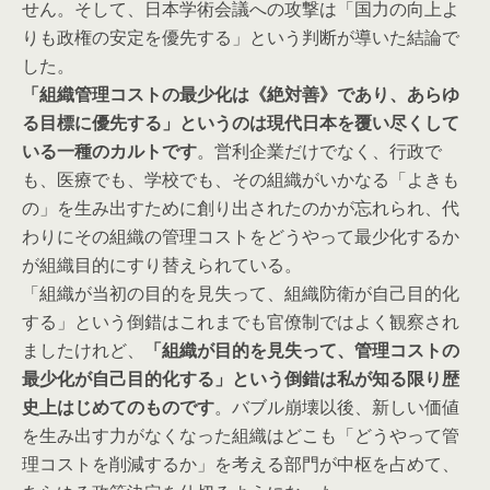
せん。そして、日本学術会議への攻撃は「国力の向上よ
りも政権の安定を優先する」という判断が導いた結論で
した。
「組織管理コストの最少化は《絶対善》であり、あらゆ
る目標に優先する」というのは現代日本を覆い尽くして
いる一種のカルトです
。営利企業だけでなく、行政で
も、医療でも、学校でも、その組織がいかなる「よきも
の」を生み出すために創り出されたのかが忘れられ、代
わりにその組織の管理コストをどうやって最少化するか
が組織目的にすり替えられている。
「組織が当初の目的を見失って、組織防衛が自己目的化
する」という倒錯はこれまでも官僚制ではよく観察され
ましたけれど、
「組織が目的を見失って、管理コストの
最少化が自己目的化する」という倒錯は私が知る限り歴
史上はじめてのものです
。バブル崩壊以後、新しい価値
を生み出す力がなくなった組織はどこも「どうやって管
理コストを削減するか」を考える部門が中枢を占めて、